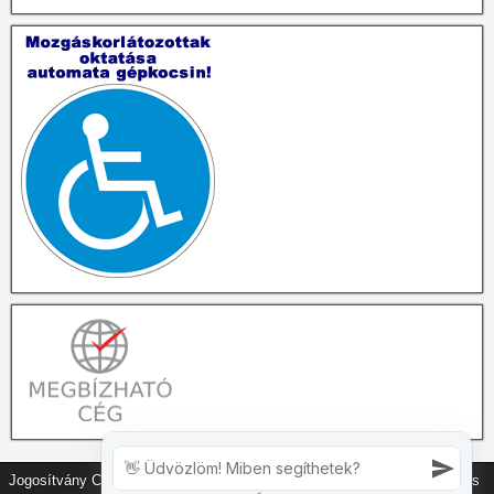
Jogosítvány Copyright © Dekmár és Társa Kft. Dekmár autós és motoros