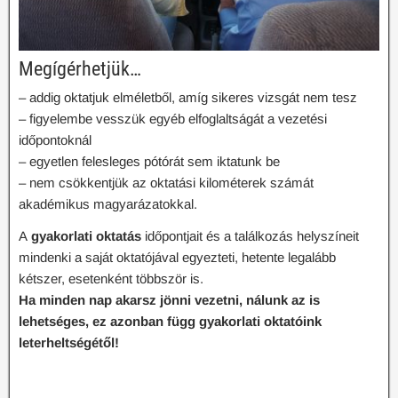
Megígérhetjük…
– addig oktatjuk elméletből, amíg sikeres vizsgát nem tesz
– figyelembe vesszük egyéb elfoglaltságát a vezetési
időpontoknál
– egyetlen felesleges pótórát sem iktatunk be
– nem csökkentjük az oktatási kilométerek számát
akadémikus magyarázatokkal.
A
gyakorlati oktatás
időpontjait és a találkozás helyszíneit
mindenki a saját oktatójával egyezteti, hetente legalább
kétszer, esetenként többször is.
Ha minden nap akarsz jönni vezetni, nálunk az is
lehetséges, ez azonban függ gyakorlati oktatóink
leterheltségétől!