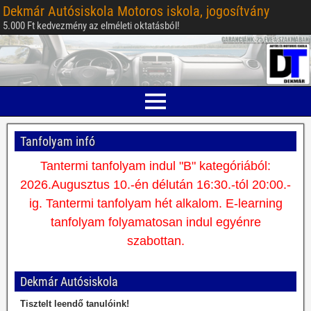
Dekmár Autósiskola Motoros iskola, jogosítvány
5.000 Ft kedvezmény az elméleti oktatásból!
Tanfolyam infó
Tantermi tanfolyam indul "B" kategóriából:
2026.Augusztus 10.-én délután 16:30.-tól 20:00.-
ig. Tantermi tanfolyam hét alkalom. E-learning
tanfolyam folyamatosan indul egyénre
szabottan.
Dekmár Autósiskola
Tisztelt leendő tanulóink!