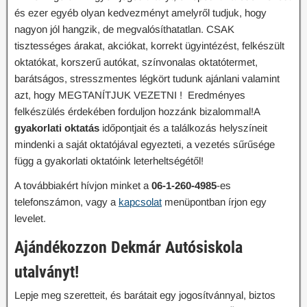
és ezer egyéb olyan kedvezményt amelyről tudjuk, hogy
nagyon jól hangzik, de megvalósíthatatlan. CSAK
tisztességes árakat, akciókat, korrekt ügyintézést, felkészült
oktatókat, korszerű autókat, színvonalas oktatótermet,
barátságos, stresszmentes légkört tudunk ajánlani valamint
azt, hogy MEGTANÍTJUK VEZETNI ! Eredményes
felkészülés érdekében forduljon hozzánk bizalommal!A
gyakorlati oktatás
időpontjait és a találkozás helyszíneit
mindenki a saját oktatójával egyezteti, a vezetés sűrűsége
függ a gyakorlati oktatóink leterheltségétől!
A továbbiakért hívjon minket a
06-1-260-4985
-es
telefonszámon, vagy a
kapcsolat
menüpontban írjon egy
levelet.
Ajándékozzon Dekmár Autósiskola
utalványt!
Lepje meg szeretteit, és barátait egy jogosítvánnyal, biztos