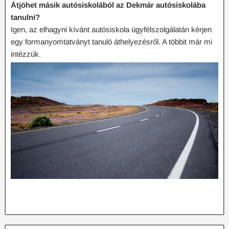
Átjöhet másik autósiskolából az Dekmár autósiskolába
tanulni?
Igen, az elhagyni kívánt autósiskola ügyfélszolgálatán kérjen
egy formanyomtatványt tanuló áthelyezésről. A többit már mi
intézzük.