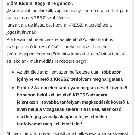
Előre tudom, hogy mire gondol.
„Már megint tanulni kell, végig ülni egy csomó órát és hallgatni
az unalmas KRESZ szabályokat!”
Igaza van, de lássa be, hogy a KRESZ, alapfeltétele a
jogosítványnak
Pontosan két hetet vesz el az életéből! Az elektronikus
vizsgára való felkészülését – mely ha hiszi, ha nem
számítógépen fog megtörténni – tapasztalt elméleti oktatóink
és iskolánk multimédiás rendszere segíti.
Az elméleti tandíj egyszeri befizetése után,
többször
igénybe vehető a KRESZ tanfolyam meghallgatása
Fontos! Az elméleti tanfolyam megkezdését követő 9
hónapon belül kell az első KRESZ-vizsgára
jelentkezni, továbbá tanfolyam megkezdését követő 1
éven belül a vizsgának sikerülnie is kell, ellenkező
esetben jogszabály alapján a teljes elméleti
tanfolyamot meg kell ismételni!
Mi nem ígérünk ingyen jogosítványt, elképesztő árcsökkenést