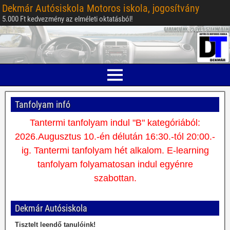
Dekmár Autósiskola Motoros iskola, jogosítvány
5.000 Ft kedvezmény az elméleti oktatásból!
Tanfolyam infó
Tantermi tanfolyam indul "B" kategóriából:
2026.Augusztus 10.-én délután 16:30.-tól 20:00.-
ig. Tantermi tanfolyam hét alkalom. E-learning
tanfolyam folyamatosan indul egyénre
szabottan.
Dekmár Autósiskola
Tisztelt leendő tanulóink!