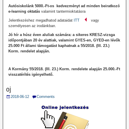
Autósiskolánk 5000.-Ft-os kedvezményt ad minden beiratkozó
e-learning oktatás
valamint tantermioktatásra
Jelentkezéshez megadhatod adataidat
ITT
vagy
személyesen az irodánkban.
Jó hír a húsz éven aluliak számára
: a sikeres KRESZ-vizsga
időpontjában 20 év alattiak, valamint GYES-en, GYED-en lévők
25.000 Ft állami támogatást kaphatnak a 55/2018. (III. 23.)
Korm. rendelet alapján.
A Kormány 55/2018. (III. 23.) Korm. rendelete alapján 25.000.-Ft
visszatérítés igényelhető.
oj
2018-06-12
Comments